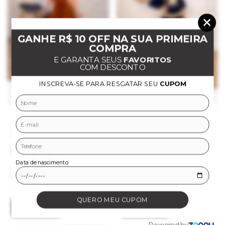
VESTIDO MANGA
VESTIDO DE MANGAS COM
UNILATERAL E AMARRAÇÃO
DECOTE V E FLUIDO
R$64,00
R$65,00
5% de desconto
pagando com
5% de desconto
pagando com
Pix
Pix
3
x
de
R$21,33
sem juros
3
x
de
R$21,67
sem juros
Comprar
Comprar