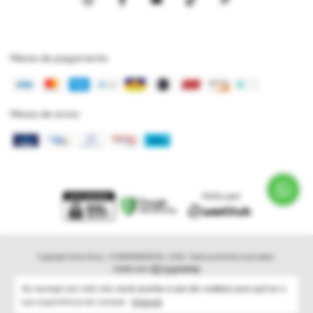
Meios de pagamento
Meios de envio
Copyright Neto Alves - 52185649000128 - 2026. Todos os direitos reservados.
Ao navegar por este site
você aceita o uso de cookies
para agilizar a
sua experiência de compra.
Entendi