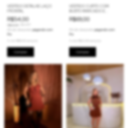
VESTIDO DETALHE LAÇO
VESTIDO CURTO COM
FRONTAL
BUSTO MARCADO E
RODADINHO
R$54,00
R$69,00
-
16
%
OFF
R$64,00
5% de desconto
pagando com
5% de desconto
pagando com
Pix
Pix
3
x
de
R$18,00
sem juros
3
x
de
R$23,00
sem juros
Comprar
Comprar