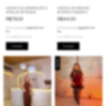
VESTIDO DE AMARRAÇÃO E
VESTIDO DE MANGAS
DETALHE EM RENDA
BUFANTE E BABADO
R$79,00
R$44,00
5% de desconto
pagando com
5% de desconto
pagando com
Pix
Pix
3
x
de
R$26,33
sem juros
3
x
de
R$14,67
sem juros
Comprar
Comprar
Esgotado