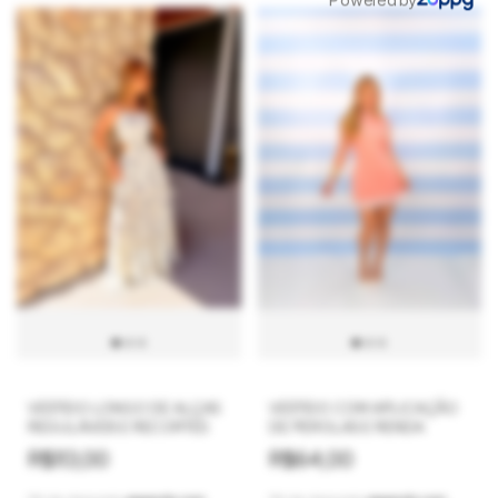
VESTIDO LONGO DE ALÇAS
VESTIDO COM APLICAÇÃO
REGULÁVEIS E RECORTES
DE PEROLAS E RENDA
R$113,00
R$64,00